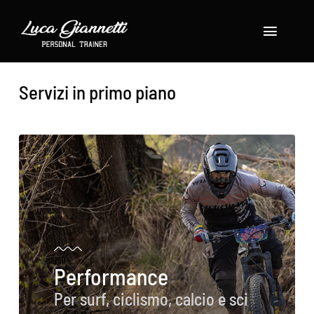
Salta
al
Toggle
contenuto
Navigat
Home
Servizi in primo piano
About
Shop
Servizi
Gallery
Performance
Blog
Per surf, ciclismo, calcio e sci